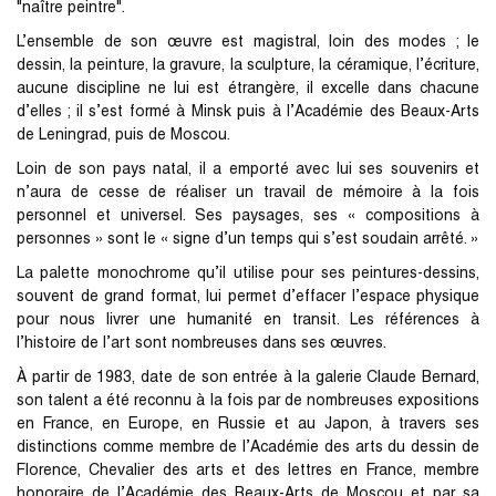
"naître peintre".
L’ensemble de son œuvre est magistral, loin des modes ; le
dessin, la peinture, la gravure, la sculpture, la céramique, l’écriture,
aucune discipline ne lui est étrangère, il excelle dans chacune
d’elles ; il s’est formé à Minsk puis à l’Académie des Beaux-Arts
de Leningrad, puis de Moscou.
Loin de son pays natal, il a emporté avec lui ses souvenirs et
n’aura de cesse de réaliser un travail de mémoire à la fois
personnel et universel. Ses paysages, ses « compositions à
personnes » sont le « signe d’un temps qui s’est soudain arrêté. »
La palette monochrome qu’il utilise pour ses peintures-dessins,
souvent de grand format, lui permet d’effacer l’espace physique
pour nous livrer une humanité en transit. Les références à
l’histoire de l’art sont nombreuses dans ses œuvres.
À partir de 1983, date de son entrée à la galerie Claude Bernard,
son talent a été reconnu à la fois par de nombreuses expositions
en France, en Europe, en Russie et au Japon, à travers ses
distinctions comme membre de l’Académie des arts du dessin de
Florence, Chevalier des arts et des lettres en France, membre
honoraire de l’Académie des Beaux-Arts de Moscou et par sa